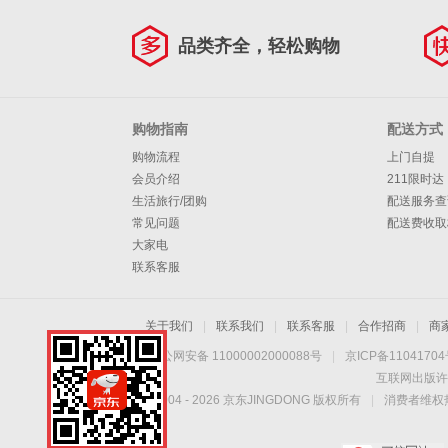
品类齐全，轻松购物
购物指南
配送方式
购物流程
上门自提
会员介绍
211限时达
生活旅行/团购
配送服务查
常见问题
配送费收取
大家电
联系客服
关于我们
|
联系我们
|
联系客服
|
合作招商
|
商
京公网安备 11000002000088号
|
京ICP备1104170
互联网出版许
Copyright © 2004 -
2026
京东JINGDONG 版权所有
|
消费者维权热
手机扫一扫，劲爆优