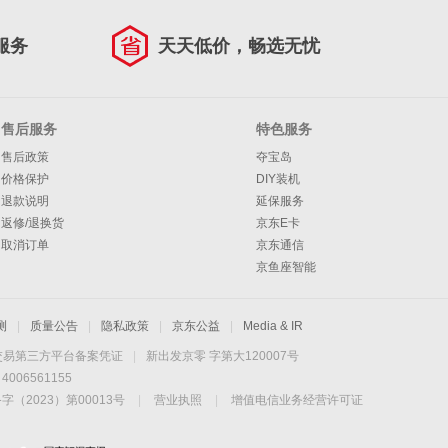
服务
天天低价，畅选无忧
售后服务
特色服务
售后政策
夺宝岛
价格保护
DIY装机
退款说明
延保服务
返修/退换货
京东E卡
取消订单
京东通信
京鱼座智能
测
|
质量公告
|
隐私政策
|
京东公益
|
Media & IR
交易第三方平台备案凭证
|
新出发京零 字第大120007号
06561155
2023）第00013号
|
营业执照
|
增值电信业务经营许可证