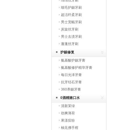
绵绵丝牙刷
细毛护龈牙刷
超洁纤柔牙刷
男士宽幅牙刷
炭旋丝牙刷
男士去渍牙刷
蓬蓬丝牙刷
护龈修复
氨基酸护龈牙膏
氨基酸修护精华牙膏
每日光泽牙膏
抗牙结石牙膏
360养龈牙膏
0酒精漱口水
清新茉绿
劲爽薄荷
果漾缤纷
柚见佛手柑