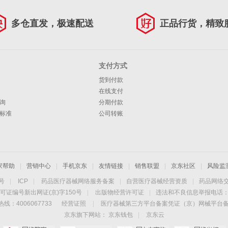
多仓直发，极速配送
正品行货，精致
支付方式
货到付款
在线支付
询
分期付款
标准
公司转账
家帮助
|
营销中心
|
手机京东
|
友情链接
|
销售联盟
|
京东社区
|
风险监
4号
|
ICP
|
药品医疗器械网络服务备案
|
自营医疗器械经营资质
|
药品网络
可证编号新出网证(京)字150号
|
出版物经营许可证
|
违法和不良信息举报电话：40
线：4006067733
经营证照
|
医疗器械第三方平台备案凭证（京）网械平台备字（
京东旗下网站：
京东钱包
|
京东云