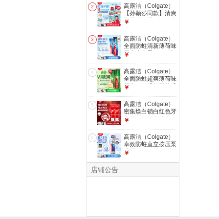
高露洁（Colgate）
2
【孙颖莎同款】清爽
海盐精油进口漱口水
￥
1000ml含氟深层清
洁自营
高露洁（Colgate）
3
全面防蛀清新薄荷味
牙膏大容量250g 清
￥
新口气 除口臭成人
牙膏含氟
高露洁（Colgate）
4
全面防蛀超爽薄荷味
牙膏90g 强健牙釉质
￥
清新口气除口臭成人
牙膏
高露洁（Colgate）
5
密集焕白锁白红色牙
膏美白清新去渍含氟
￥
防蛀结婚120g*2
高露洁（Colgate）
6
卓效防蛀直立按压泵
式牙膏130g含氟健
￥
齿京东自营新老包装
随机发货
店铺公告