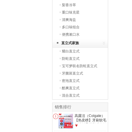
梨香冷萃
重口味克星
清爽海盐
多口味组合
便携漱口水
直立式家族
耀白直立式
防蛀直立式
宝可梦联名防蛀直立式
牙菌斑直立式
密泡直立式
酷爽直立式
混合直立式
销售排行
高露洁（Colgate）
1
【热卖榜】牙刷软毛
超洁纤柔牙刷成人深
￥
层清洁独立包装5支